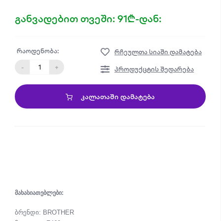
განვადებით თვეში: 91₾-დან:
რაოდენობა:
რჩეულთა სიაში დამატება
-
+
პროდუქცტის შედარება
ᲙᲐᲚᲐᲗᲐᲨᲘ ᲓᲐᲛᲐᲢᲔᲑᲐ
მახასიათებლები:
ბრენდი: BROTHER