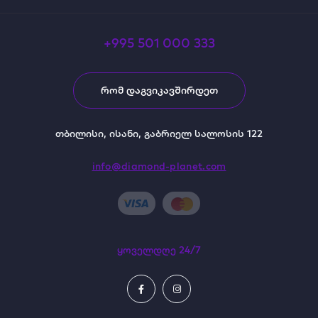
+995 501 000 333
ᲠᲝᲛ ᲓᲐᲒᲕᲘᲙᲐᲕᲨᲘᲠᲓᲔᲗ
თბილისი, ისანი, გაბრიელ სალოსის 122
info@diamond-planet.com
ყოველდღე 24/7