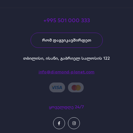
+995 501 000 333
ᲠᲝᲛ ᲓᲐᲒᲕᲘᲙᲐᲕᲨᲘᲠᲓᲔᲗ
თბილისი, ისანი, გაბრიელ სალოსის 122
info@diamond-planet.com
ყოველდღე 24/7