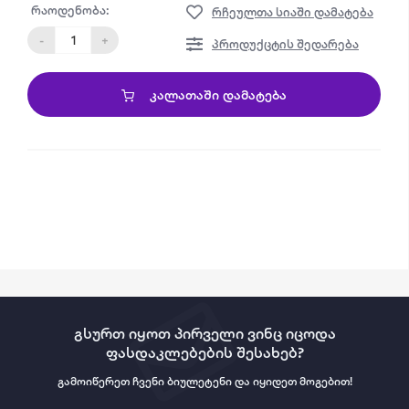
რაოდენობა:
რჩეულთა სიაში დამატება
-
+
პროდუქცტის შედარება
ᲙᲐᲚᲐᲗᲐᲨᲘ ᲓᲐᲛᲐᲢᲔᲑᲐ
გსურთ იყოთ პირველი ვინც იცოდა
ფასდაკლებების შესახებ?
გამოიწერეთ ჩვენი ბიულეტენი და იყიდეთ მოგებით!