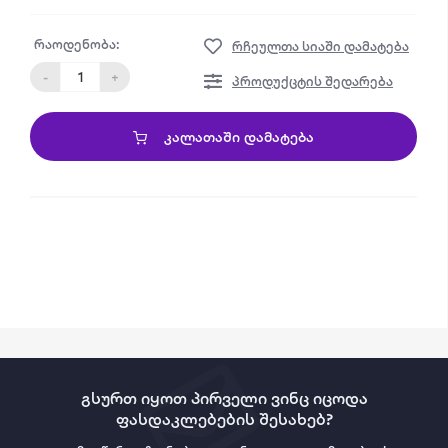
რაოდენობა:
რჩეულთა სიაში დამატება
-
+
პროდუქცტის შედარება
ᲙᲐᲚᲐᲗᲐᲨᲘ ᲓᲐᲛᲐᲢᲔᲑᲐ
გსურთ იყოთ პირველი ვინც იცოდა
ფასდაკლებების შესახებ?