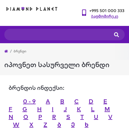
+995 501 000 333
Გადმომირეკე
ბრენდი
იპოვნეთ სასურველი ბრენდი
ბრენდის ინდექსი:
0 - 9
A
B
C
D
E
F
G
H
I
J
K
L
M
N
O
P
R
S
T
U
V
W
X
Z
Ბ
Ე
Ხ