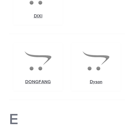
DIXI
DONGFANG
Dyson
E