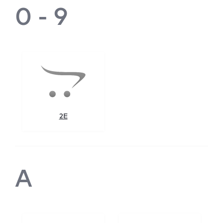
0 - 9
2E
A