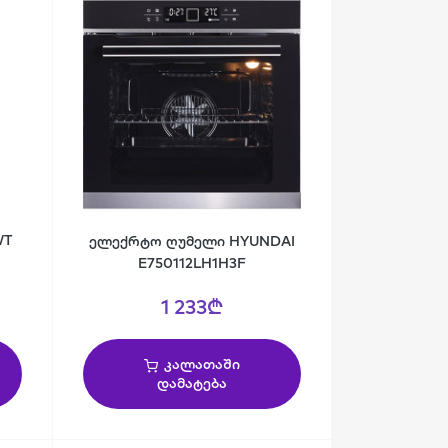
WT
ელექრტო ღუმელი HYUNDAI
E750112LH1H3F
1 233₾
კალათაში
დამატება